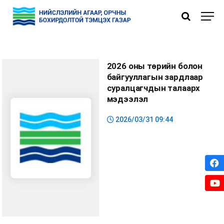
Нүүр
»
Ил тод байдал
» Хүний нөөцийн ил тод байдал
2026 оны төрийн болон
байгууллагын зардлаар
суралцагчдын талаарх
мэдээлэл
2026/03/31 09:44