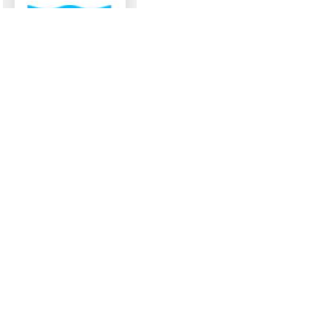
2025/03/13 16:36
Хүний нөөцийн хөгжлийн
хөтөлбөр
2023/03/01 09:43