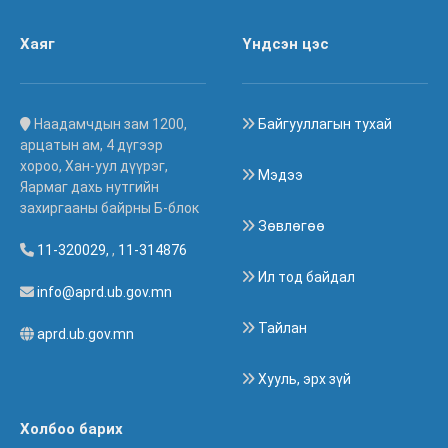
Хаяг
Үндсэн цэс
Наадамчдын зам 1200,
Байгууллагын тухай
арцатын ам, 4 дүгээр
хороо, Хан-уул дүүрэг,
Мэдээ
Яармаг дахь нутгийн
захиргааны байрны Б-блок
Зөвлөгөө
11-320029,
,
11-314876
Ил тод байдал
info@aprd.ub.gov.mn
Тайлан
aprd.ub.gov.mn
Хууль, эрх зүй
Холбоо барих