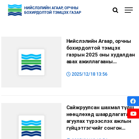
Нүүр
»
Ил тод байдал
» Худалдан авах ажиллагаа
Нийслэлийн Агаар, орчны
бохирдолтой тэмцэх
газрын 2025 оны худалдан
авах ажиллагааны
төлөвлөгөө
2025/12/18 13:56
Сайжруулсан шахмал түлш
нөөцлөхөд шаардлагатай
агуулах түрээслэх ажлын
гүйцэтгэгчийг сонгон
шалгаруулах ажлын