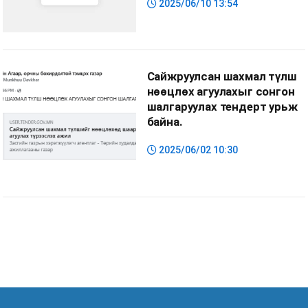
2025/06/10 13:54
тендерийн бичиг баримт
Сайжруулсан шахмал түлш
нөөцлөх агуулахыг сонгон
шалгаруулах тендерт урьж
байна.
2025/06/02 10:30